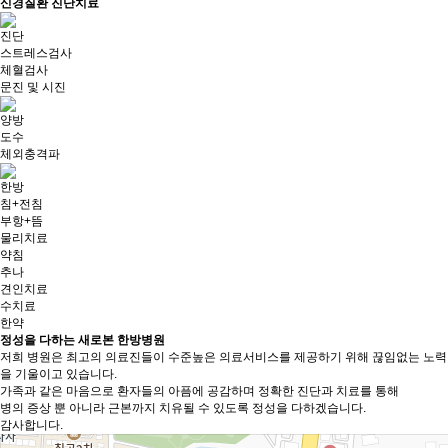
신경질환
진단치료
진단
스트레스검사
체혈검사
문진 및 시진
양방
도수
체외충격파
한방
침+전침
부항+뜸
물리치료
약침
추나
견인치료
수치료
한약
정성을 다하는 새로본 한방병원
저희 병원은 최고의 의료진들이 수준높은 의료서비스를 제공하기 위해 끊임없는 노력
을 기울이고 있습니다.
가족과 같은 마음으로 환자들의 아픔에 공감하며 정확한 진단과 치료를 통해
병의 증상 뿐 아니라 근본까지 치유될 수 있도록 정성을 다하겠습니다.
감사합니다.