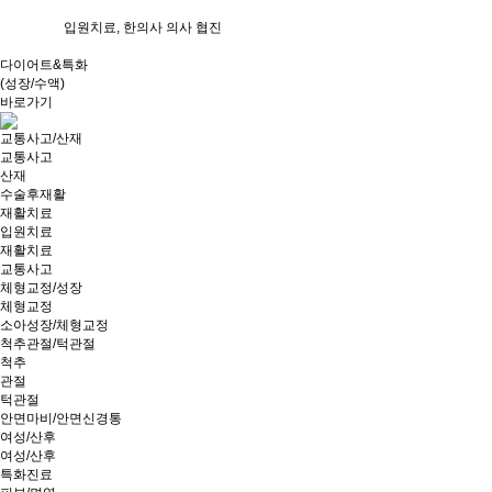
입원치료, 한의사 의사 협진
다이어트&특화
(성장/수액)
바로가기
교통사고/산재
교통사고
산재
수술후재활
재활치료
입원치료
재활치료
교통사고
체형교정/성장
체형교정
소아성장/체형교정
척추관절/턱관절
척추
관절
턱관절
안면마비/안면신경통
여성/산후
여성/산후
특화진료