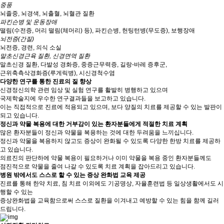
중풍
뇌졸중, 뇌경색, 뇌출혈, 뇌혈관 질환
파킨슨병 및 운동장애
떨림(수전증, 머리 떨림(체머리) 등), 파킨슨병, 헌팅턴병(무도증), 보행장애
뇌전증(간질)
뇌전증, 경련, 의식 소실
말초신경근육 질환, 신경면역 질환
말초신경 질환, 다발성 경화증, 중증근무력증, 길랑-바레 증후군,
근위축측삭경화증(루게릭병), 시신경척수염
다양한 연구를 통한 진료의 질 향상
신경정신의학 관련 임상 및 실험 연구를 활발히 병행하고 있으며
국제학술지에 우수한 연구결과들을 보고하고 있습니다.
이는 직접적으로 진료에 적용되고 있으며, 보다 양질의 치료를 제공할 수 있는 발판이
되고 있습니다.
정신과 약물 복용에 대한 거부감이 있는 환자분들에게 적절한 치료 계획
많은 환자분들이 정신과 약물을 복용하는 것에 대한 두려움을 느끼십니다.
정신과 약물을 복용하지 않고도 증상이 완화될 수 있도록 다양한 한방 치료를 제공하
고 있습니다.
의료진의 판단하에 약물 복용이 필요하거나 이미 약물을 복용 중인 환자분들께도
점진적으로 약물을 줄여 나갈 수 있도록 치료 계획을 잡아드리고 있습니다.
병원 밖에서도 스스로 할 수 있는 증상 완화법 교육 제공
진료를 통해 한약 치료, 침 치료 이외에도 기공명상, 자율훈련법 등 일상생활에서도 시
행할 수 있는
증상완화법을 교육함으로써 스스로 질환을 이겨내고 예방할 수 있는 힘을 함께 길러
드립니다.