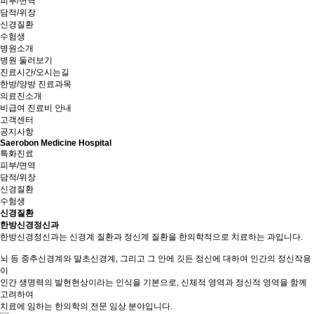
피부/면역
담적/위장
신경질환
수험생
병원소개
병원 둘러보기
진료시간/오시는길
한방/양방 진료과목
의료진소개
비급여 진료비 안내
고객센터
공지사항
Saerobon Medicine Hospital
특화진료
피부/면역
담적/위장
신경질환
수험생
신경질환
한방신경정신과
한방신경정신과는 신경계 질환과 정신계 질환을 한의학적으로 치료하는 과입니다.
뇌 등 중추신경계와 말초신경계, 그리고 그 안에 깃든 정신에 대하여 인간의 정신작용
이
인간 생명력의 발현현상이라는 인식을 기본으로, 신체적 영역과 정신적 영역을 함께
고려하여
치료에 임하는 한의학의 전문 임상 분야입니다.