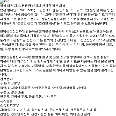
정성 담은 치료, 튼튼한 신경과 건강한 정신 회복
많은 현대인이 Well-being의 관점에서 좋은 음식을 먹고 규칙적인 운동을 하는 등 몸
을 가꾸는 데에 공들이곤 합니다. 그러나 ‘튼튼한 신경’과 ‘건강한 정신’을 기르기 위해
시간을 쓰는 경우는 드뭅니다. 한방신경정신과는 스스로를 돌아볼 시간이 부족한 현
대인들에게 ‘튼튼한 신경’과 ‘건강한 정신’ 을 기르고 유지할 수 있도록 돕습니다.
한방신경정신과에 방문하신 환자분은 전문의에 의해 望診(눈으로 보아 관찰하는 방
법), 聞診(귀로 들어서 관찰하는 방법), 問診(입으로 물어 관찰하는 방법), 切診(손으로
눌러보아 관찰하는 방법)이라는 한의학적 진단법과 더불어 신경정신과적으로 전문화
· 특성화된 검사법 등을 통해 진단받으신 후 이에 맞는 한약, 침, 한의학적 정신 치료,
뜸, 부항 등의 한방적 치료를 받으시게 됩니다.
한방신경정신과에서는 활발한 임상 및 실험 연구를 병행하며 진료의 질을 향상하고
약물에 대한 거부감이 있는 환자들에게 다양한 한방 치료를 제공하는 것은 물론 한약
치료, 침 치료 이외에도 기공명상, 자율훈련법 등 일상생활에서도 시행할 수 있는 증상
완화법을 교육함으로써 스스로 질환을 이겨내고 예방할 수 있는 힘을 함께 길러드립
니다.
진료분야
수면-각성장애
불면, 하지불안 증후군, 수면무호흡증, 수면 중 이상행동, 기면증
두통 및 통증 질환
편두통, 긴장성 두통, 군발 두통, 기타 통증
어지럼증
신경인지장애
치매(알츠하이머 치매, 혈관성 치매, 루이소체 치매, 전두측두엽 치매 등),
건망증, 경도인지장애, 신경퇴행성 질환, 치매 예방, 치매 증상 관리